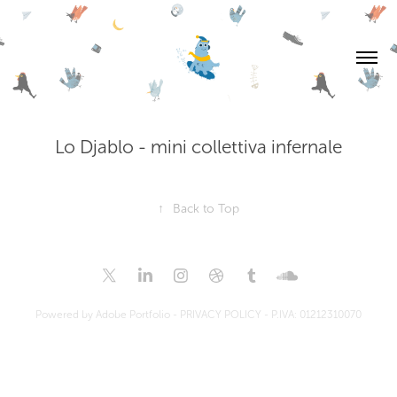
Lo Djablo - mini collettiva infernale
↑
Back to Top
Powered by
Adobe Portfolio
-
PRIVACY POLICY
- P.IVA: 01212310070